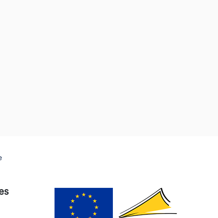
e
ies