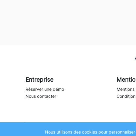
Entreprise
Mentio
Réserver une démo
Mentions 
Nous contacter
Conditions
Nous utilisons des cookies pour personnaliser 
© 2019 -
2026 - koann.app