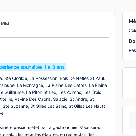
Mét
ERIM
Cuis
Dom
Res
périence souhaitée 1 à 3 ans
re, Ste Clotilde, La Possession, Bois De Nefles St Paul,
haloupe, La Montagne, La Plaine Des Cafres, La Plaine
Le Guillaume, Le Piton St Leu, Les Avirons, Les Trois
ite Ile, Ravine Des Cabris, Salazie, St Andre, St
 Ste Suzanne, St Gilles Les Bains, St Gilles Les Hauts,
pe
sinière passionné(e) par la gastronomie. Vous serez
ts selon les recettes établies, en respectant les