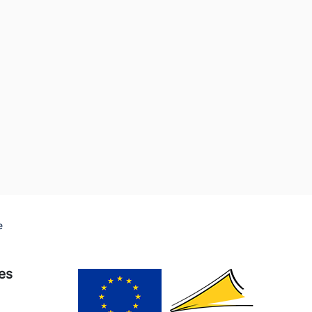
e
ies