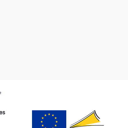
e
ies